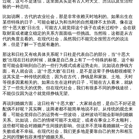
过呢，这可不是迷信，这里面其实是有古人对天文、历法以及生活经
验的一种总结。
比如说啊，古代的农业社会，那是非常依赖天时地利的。如果出生在
某些特殊的日子，可能会被认为和当时的自然规律不太协调。像在这
些“十恶大败”日出生，可能古人就觉得这个孩子在成长过程中，会在获
取财富或者建立稳定的关系方面面临一些挑战。当然啦，这都是从古
代的角度去看的。在现代社会，虽然我们不能完全按照古代的说法
来，但是了解一下也挺有趣的。
那这和日柱又有啥具体关系呢？日柱是代表自己的部分，当“十恶大
败”出现在日柱的时候，就像是自己身上有了一个特殊的标签。这个标
签可能会影响到自己的一些行为模式或者运势走向。比如说在挣钱方
面，有人就会说，这“十恶大败”在日柱，是不是这辈子挣钱都很难呢？
这其实是一种传统的观念，因为在古代，挣钱是和家族、土地、天时
等很多因素相关的。如果出生在这样的日子，可能在古人看来，就缺
乏了一些先天的优势。但在现代社会，我们有很多不同的挣钱途径，
不能仅仅因为这个就觉得挣钱无望。
再说到婚姻方面，这日柱有“十恶大败”，大家就会想，是自己不好还是
配偶不好呢？其实啊，这两者都不能简单地说不好。从传统的观念来
看，可能会觉得自己的运势有一些波动，这种波动可能会影响到婚姻
关系。比如说，自己的情绪可能不太稳定，或者在事业上不太顺利，
这些都可能会对婚姻产生间接的影响。但这并不意味着婚姻就一定会
失败或者不幸福。在现代社会，我们更多地是要靠自己的努力和相互
之间的理解包容来维护婚姻关系。