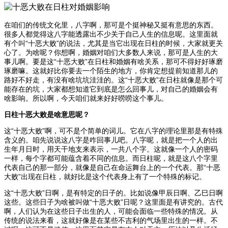
在咱们的传统文化里，八字啊，那可是个挺神秘又挺有意思的东西。
很多人都觉得这八字能透露出不少关于自己人生的信息呢。这里面就
有个叫“十恶大败”的说法，尤其是当它出现在日柱的时候，大家就更关
心了。为啥呢？你想啊，婚姻对咱们大多数人来说，那可是人生的大
事儿啊。要是这“十恶大败”在日柱和婚姻有啥关系，那可不得好好琢磨
琢磨嘛。这就好比你要去一个陌生的地方，你肯定想提前知道那儿的
路好不好走，有没有啥坑坑洼洼的。这“十恶大败”在日柱就像是那个可
能存在的坑，大家都想知道它到底是怎么回事儿，对自己的婚姻会有
啥影响。所以啊，今天咱们就来好好唠唠这个事儿。
日柱十恶大败是啥意思呢？
这“十恶大败”啊，可不是个简单的词儿。它在八字的理论里那是有特殊
含义的。咱先说说这八字是咋回事儿吧。八字呢，就是把一个人的出
生年月日时，用天干地支来表示，一共八个字。这就像一个人的密码
一样，每个字都可能蕴含着不同的信息。而日柱呢，就是这八个字里
代表自己的那一部分，就像是自己在命运舞台上的一个代表。那“十恶
大败”出现在日柱，就好比是这个代表身上有了一个特殊的标记。
这“十恶大败”日啊，是有特定的日子的。比如说像甲辰日啊、乙巳日啊
这些。这些日子为啥被叫做“十恶大败”日呢？这里面是有讲究的。古代
啊，人们认为在这些日子出生的人，可能会面临一些特殊的情况。从
传统的说法来看，这就好像是在某些不吉利的气场里出生的一样。不