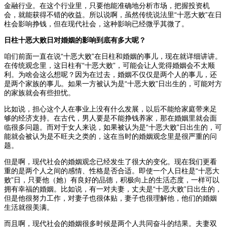
金融行业。在这个行业里，只要他能准确地分析市场，把握投资机
会，就能获得不错的收益。所以说啊，虽然传统说法里“十恶大败”在日
柱会影响挣钱，但在现代社会，这种影响已经微乎其微了。
日柱十恶大败日对婚姻的影响到底有多大呢？
咱们前面一直在说“十恶大败”在日柱和婚姻的事儿，现在就详细讲讲。
在传统观念里，这日柱有“十恶大败”，可能会让人觉得婚姻会不太顺
利。为啥会这么想呢？因为在过去，婚姻不仅仅是两个人的事儿，还
是两个家族的事儿。如果一方被认为是“十恶大败”日出生的，可能对方
的家族就会有些担忧。
比如说，担心这个人在事业上没有什么发展，以后不能给家庭带来足
够的经济支持。在古代，男人要是不能挣钱养家，那在婚姻里就会面
临很多问题。而对于女人来说，如果被认为是“十恶大败”日出生的，可
能就会被认为是不旺夫之类的，这在当时的婚姻观念里是很严重的问
题。
但是啊，现代社会的婚姻观念已经发生了很大的变化。现在我们更看
重的是两个人之间的感情、性格是否合适。即使一个人日柱是“十恶大
败”日，只要他（她）有良好的品德，积极向上的生活态度，一样可以
拥有幸福的婚姻。比如说，有一对夫妻，丈夫是“十恶大败”日出生的，
但是他很努力工作，对妻子也很体贴，妻子也很理解他，他们的婚姻
生活就很美满。
而且啊，现代社会的婚姻很多时候是两个人共同奋斗的结果。夫妻双