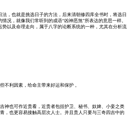
日法，也就是挑选日子的方法，后来清朝修四库全书时，将选日
情况，就像我们常听到的成语“凶神恶煞”所表达的意思一样。
运势以及命理走向，属于八字的论断系统的一种，尤其在分析流
些不利因素，给命主带来好运和保护 。
吉神也可作近贵看，近贵者包括护卫、秘书、奴婢、小妾之类
青，也更容易接触高层次人士。并且贵人只要与三奇四吉中的