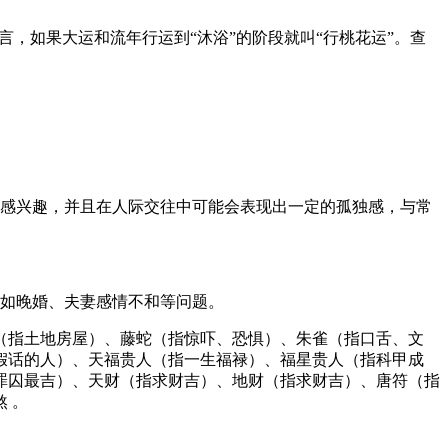
，如果大运和流年行运到“沐浴”的阶段就叫“行桃花运”。查
感兴趣，并且在人际交往中可能会表现出一定的孤独感，与常
如晚婚、夫妻感情不和等问题。
（指土地房屋）、藤蛇（指惊吓、恐惧）、朱雀（指口舌、文
假话的人）、天福贵人（指一生福禄）、福星贵人（指科甲成
罪囚最吉）、天财（指求财吉）、地财（指求财吉）、唐符（指
 。