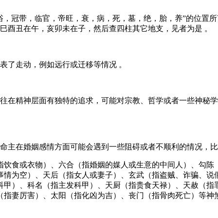
，冠带，临官，帝旺，衰，病，死，墓，绝，胎，养”的位置所言
巳酉丑在午，亥卯未在子，然后查四柱其它地支，见者为是 。
表了走动，例如远行或迁移等情况 。
往在精神层面有独特的追求，可能对宗教、哲学或者一些神秘学
命主在婚姻感情方面可能会遇到一些阻碍或者不顺利的情况，比
指饮食或衣物）、六合（指婚姻的媒人或生意的中间人）、勾陈
事情为空）、天后（指女人或妻子）、玄武（指盗贼、诈骗、说
科甲）、科名（指主发科甲）、天厨（指贵食天禄）、天赦（指
（指妻厉害）、太阳（指化凶为吉）、丧门（指骨肉死亡）等神煞