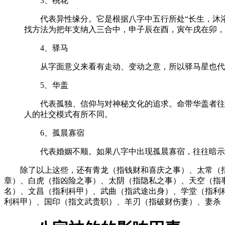
3、桃花
代表异性缘分。它是根据八字中五行所处“长生，沐浴
找方法为把年支纳入三合中，申子辰在酉，寅午戌在卯，
4、驿马
从字面意义来看有走动、变动之意，所以驿马星也代
5、华盖
代表孤独、信仰与对神秘文化的追求。命带华盖者往
人的社交模式有所不同。
6、孤晨寡宿
代表婚姻不顺。如果八字中出现孤晨寡宿，往往暗示
除了以上这些，还有青龙（指钱财和喜庆之事）、太常（
章）、白虎（指凶险之事）、太阴（指隐私之事）、天空（指
名）、文昌（指利科甲）、武曲（指武途出身）、学堂（指利
利科甲）、国印（指文武贵职）、羊刃（指破财伤妻）、妻杀