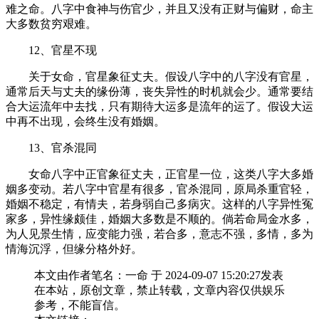
难之命。八字中食神与伤官少，并且又没有正财与偏财，命主
大多数贫穷艰难。
12、官星不现
关于女命，官星象征丈夫。假设八字中的八字没有官星，
通常后天与丈夫的缘份薄，丧失异性的时机就会少。通常要结
合大运流年中去找，只有期待大运多是流年的运了。假设大运
中再不出现，会终生没有婚姻。
13、官杀混同
女命八字中正官象征丈夫，正官星一位，这类八字大多婚
姻多变动。若八字中官星有很多，官杀混同，原局杀重官轻，
婚姻不稳定，有情夫，若身弱自己多病灾。这样的八字异性冤
家多，异性缘颇佳，婚姻大多数是不顺的。倘若命局金水多，
为人见景生情，应变能力强，若合多，意志不强，多情，多为
情海沉浮，但缘分格外好。
本文由作者笔名：一命 于 2024-09-07 15:20:27发表
在本站，原创文章，禁止转载，文章内容仅供娱乐
参考，不能盲信。