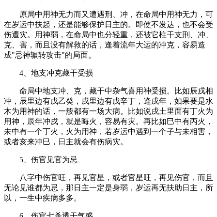
原局中用神无力而又遭遇刑、冲，在命局中用神无力，可
在岁运中扶起，还是能够保护日主的。即使不发达，也不会受
伤遭灾。用神弱，在命局中也分轻重，还被它柱干支刑、冲、
克、害，而且没有解救的话，逢着流年大运的冲克，容易造
成"忌神辗转攻击"的局面。
4、地支冲克藏干受损
命局中地支冲、克，藏干中杂气喜用神受损。比如辰戌相
冲，辰里边有戊乙癸，戌里边有戊辛丁，逢戌年，如果要是水
木为用神的话，一般都有一场大病。比如说戌土里面有丁火为
用神，辰年冲戌，就是晦火，容易有灾。再比如巳中有丙火，
未中有一个丁火，火为用神，若岁运中遇到一个子与未相害，
或者亥来冲巳，日主就会有伤病灾。
5、伤官见官为忌
八字中伤官旺，再见官星，或者官星旺，再见伤官，而且
无论见谁都为忌，那日主一定是身弱，岁运再无扶助日主，所
以，一生中疾病多多。
6、伤官七杀透干气盛