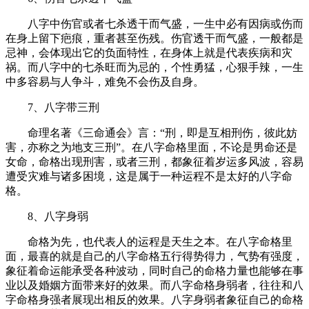
八字中伤官或者七杀透干而气盛，一生中必有因病或伤而
在身上留下疤痕，重者甚至伤残。伤官透干而气盛，一般都是
忌神，会体现出它的负面特性，在身体上就是代表疾病和灾
祸。而八字中的七杀旺而为忌的，个性勇猛，心狠手辣，一生
中多容易与人争斗，难免不会伤及自身。
7、八字带三刑
命理名著《三命通会》言：“刑，即是互相刑伤，彼此妨
害，亦称之为地支三刑”。在八字命格里面，不论是男命还是
女命，命格出现刑害，或者三刑，都象征着岁运多风波，容易
遭受灾难与诸多困境，这是属于一种运程不是太好的八字命
格。
8、八字身弱
命格为先，也代表人的运程是天生之本。在八字命格里
面，最喜的就是自己的八字命格五行得势得力，气势有强度，
象征着命运能承受各种波动，同时自己的命格力量也能够在事
业以及婚姻方面带来好的效果。而八字命格身弱者，往往和八
字命格身强者展现出相反的效果。八字身弱者象征自己的命格