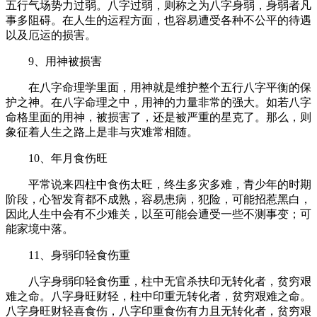
五行气场势力过弱。八字过弱，则称之为八字身弱，身弱者凡
事多阻碍。在人生的运程方面，也容易遭受各种不公平的待遇
以及厄运的损害。
9、用神被损害
在八字命理学里面，用神就是维护整个五行八字平衡的保
护之神。在八字命理之中，用神的力量非常的强大。如若八字
命格里面的用神，被损害了，还是被严重的星克了。那么，则
象征着人生之路上是非与灾难常相随。
10、年月食伤旺
平常说来四柱中食伤太旺，终生多灾多难，青少年的时期
阶段，心智发育都不成熟，容易患病，犯险，可能招惹黑白，
因此人生中会有不少难关，以至可能会遭受一些不测事变；可
能家境中落。
11、身弱印轻食伤重
八字身弱印轻食伤重，柱中无官杀扶印无转化者，贫穷艰
难之命。八字身旺财轻，柱中印重无转化者，贫穷艰难之命。
八字身旺财轻喜食伤，八字印重食伤有力且无转化者，贫穷艰