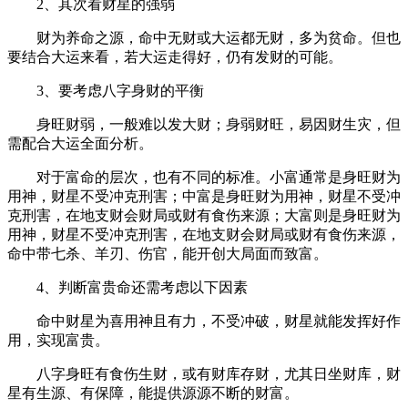
2、其次看财星的强弱
财为养命之源，命中无财或大运都无财，多为贫命。但也
要结合大运来看，若大运走得好，仍有发财的可能。
3、要考虑八字身财的平衡
身旺财弱，一般难以发大财；身弱财旺，易因财生灾，但
需配合大运全面分析。
对于富命的层次，也有不同的标准。小富通常是身旺财为
用神，财星不受冲克刑害；中富是身旺财为用神，财星不受冲
克刑害，在地支财会财局或财有食伤来源；大富则是身旺财为
用神，财星不受冲克刑害，在地支财会财局或财有食伤来源，
命中带七杀、羊刃、伤官，能开创大局面而致富。
4、判断富贵命还需考虑以下因素
命中财星为喜用神且有力，不受冲破，财星就能发挥好作
用，实现富贵。
八字身旺有食伤生财，或有财库存财，尤其日坐财库，财
星有生源、有保障，能提供源源不断的财富。