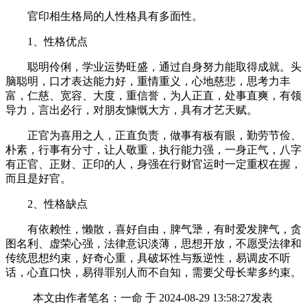
官印相生格局的人性格具有多面性。
1、性格优点
聪明伶俐，学业运势旺盛，通过自身努力能取得成就。头
脑聪明，口才表达能力好，重情重义，心地慈悲，思考力丰
富，仁慈、宽容、大度，重信誉，为人正直，处事直爽，有领
导力，言出必行，对朋友慷慨大方，具有才艺天赋。
正官为喜用之人，正直负责，做事有板有眼，勤劳节俭、
朴素，行事有分寸，让人敬重，执行能力强，一身正气，八字
有正官、正财、正印的人，身强在行财官运时一定重权在握，
而且是好官。
2、性格缺点
有依赖性，懒散，喜好自由，脾气犟，有时爱发脾气，贪
图名利、虚荣心强，法律意识淡薄，思想开放，不愿受法律和
传统思想约束，好奇心重，具破坏性与叛逆性，易调皮不听
话，心直口快，易得罪别人而不自知，需要父母长辈多约束。
本文由作者笔名：一命 于 2024-08-29 13:58:27发表