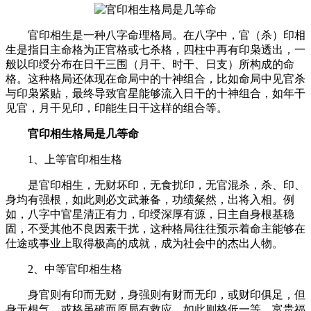
官印相生是一种八字命理格局。在八字中，官（杀）印相
生是指日主命格为正官格或七杀格，四柱中再有印枭透出，一
般以印绶分布在日干三围（月干、时干、日支）所构成的命
格。这种格局还体现在命局中的十神组合，比如命局中见官杀
与印枭紧贴，最终导致官星能够流入日干的十神组合，如年干
见官，月干见印，印能生日干这样的组合等。
官印相生格局是几等命
1、上等官印相生格
是官印相生，无财坏印，无食扰印，无官混杀，杀、印、
身均有强根，如此则必文武兼备，功绩粲然，出将入相。例
如，八字中官星清正有力，印绶深厚有源，日主自身根基稳
固，不受其他不良因素干扰，这种格局往往预示着命主能够在
仕途或事业上取得极高的成就，成为社会中的杰出人物。
2、中等官印相生格
身官则有印而无财，身强则有财而无印，或财印俱足，但
身无根气，或格虽破而原局有救应，如此则格低一等，富贵福