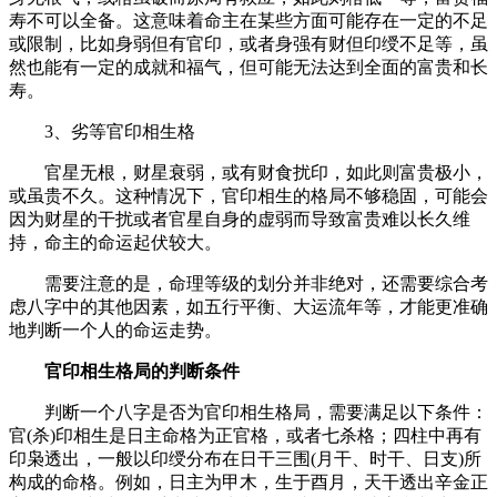
寿不可以全备。这意味着命主在某些方面可能存在一定的不足
或限制，比如身弱但有官印，或者身强有财但印绶不足等，虽
然也能有一定的成就和福气，但可能无法达到全面的富贵和长
寿。
3、劣等官印相生格
官星无根，财星衰弱，或有财食扰印，如此则富贵极小，
或虽贵不久。这种情况下，官印相生的格局不够稳固，可能会
因为财星的干扰或者官星自身的虚弱而导致富贵难以长久维
持，命主的命运起伏较大。
需要注意的是，命理等级的划分并非绝对，还需要综合考
虑八字中的其他因素，如五行平衡、大运流年等，才能更准确
地判断一个人的命运走势。
官印相生格局的判断条件
判断一个八字是否为官印相生格局，需要满足以下条件：
官(杀)印相生是日主命格为正官格，或者七杀格；四柱中再有
印枭透出，一般以印绶分布在日干三围(月干、时干、日支)所
构成的命格。例如，日主为甲木，生于酉月，天干透出辛金正