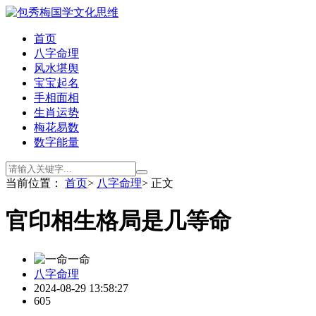
首页
八字命理
风水堪舆
宝宝起名
手相面相
生肖运势
梅花易数
数字能量
当前位置：
首页
>
八字命理
> 正文
官印相生格局是几等命
一命
八字命理
2024-08-29 13:58:27
605