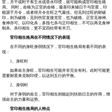
官，月干或时干有壬水或癸水印绶，就可能构成官印相生格
局。 同时，命格为正官的命格，最喜印来辅日干与官星，印
能源于月令，或者得月令生旺之气最佳。但见到过旺的财破
印，则为破格；见到伤官直接克官，也为破格。正官见禄神、
食神亦可。以印化杀，多指七杀与正印相生，不可以再见食神
制杀。杀印相生，更不宜四柱带有羊刃。
官印相生格局在不同情况下的表现
在不同的身旺身弱情况下，官印相生格局有着不同的表
现：
1、身旺时
如果命主身旺，官印相生可能并非完全有利。此时可能更
需要财星来克制印绶，以达到五行的平衡。
2、身弱时
对于身弱的命主，官印相生则能起到扶助日主的作用，增
强命主的力量和运势。
官印相生格局的人特点