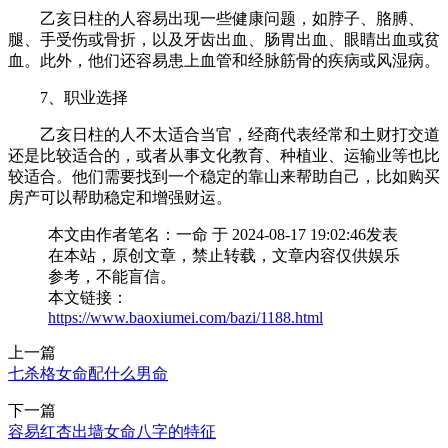
乙亥日柱的人容易出现一些健康问题，如脖子、胳膊、
腿、手受伤或骨折，以及牙齿出血、肠胃出血、眼睛出血或贫
血。此外，他们还容易患上血管和经脉筋骨的疾病或风湿病。
7、职业选择
乙亥日柱的人不太适合当官，经商代表经常和土财打交道
还是比较适合的，或者从事文化教育、种植业、运输业等也比
较适合。他们需要找到一个稳定的靠山来帮助自己，比如购买
房产可以帮助稳定和增强财运。
本文由作者笔名：一命 于 2024-08-17 19:02:46发表
在本站，原创文章，禁止转载，文章内容仅供娱乐
参考，不能盲信。
本文链接：
https://www.baoxiumei.com/bazi/1188.html
上一篇
七杀格女命配什么男命
下一篇
容易红杏出墙女命八字的特征