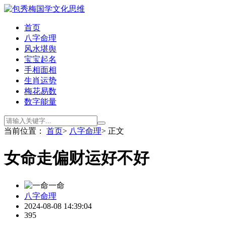
首页
八字命理
风水堪舆
宝宝起名
手相面相
生肖运势
梅花易数
数字能量
当前位置：
首页
>
八字命理
> 正文
女命走偏财运好不好
一命
八字命理
2024-08-08 14:39:04
395