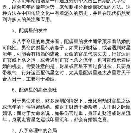
八字流年论婚姻是一种通过分析个人出生日期的八字命
盘，结合每年的流年运势，来预测和分析婚姻状况的方法。这
种方法在中国传统文化中有着悠久的历史，并且在现代仍然受
到许多人的关注和应用。
5、配偶星的发生
从八字命理的角度来看，配偶星的发生通常预示着结婚的
可能性。男命的财星代表妻子，如果行到财运，或者遇到财星
流年，可能会有结婚的迹象。女命的官星代表丈夫，行好运到
正官或七杀之运，或者遇到正官七杀之流年，也可能预示着结
婚的机会。需要注意的是，财星或官星不宜过多过杂，只要身
带根气，行好运至配偶星之时，尤其是配偶星逢太岁星君天干
合入日干，主要利于婚姻。
6、配偶星的高低衰旺
对于男命来说，财多身弱的情况下，走比肩劫财官星之运
或流年的时候容易结婚。偏财正财透干掺杂者，去正财之际应
婚讯；而对于女命来说，如果伤官过重，身旺走财运或财星流
年，身弱走官星之运或印星流年，都会有婚姻之喜。
7、八字命理中的合局