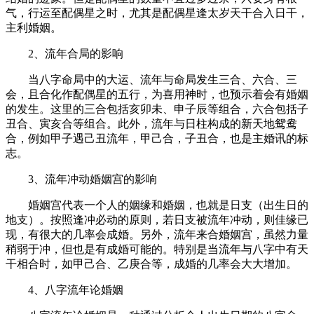
气，行运至配偶星之时，尤其是配偶星逢太岁天干合入日干，
主利婚姻。
2、流年合局的影响
当八字命局中的大运、流年与命局发生三合、六合、三
会，且合化作配偶星的五行，为喜用神时，也预示着会有婚姻
的发生。这里的三合包括亥卯未、申子辰等组合，六合包括子
丑合、寅亥合等组合。此外，流年与日柱构成的新天地鸳鸯
合，例如甲子遇己丑流年，甲己合，子丑合，也是主婚讯的标
志。
3、流年冲动婚姻宫的影响
婚姻宫代表一个人的姻缘和婚姻，也就是日支（出生日的
地支）。按照逢冲必动的原则，若日支被流年冲动，则佳缘已
现，有很大的几率会成婚。另外，流年来合婚姻宫，虽然力量
稍弱于冲，但也是有成婚可能的。特别是当流年与八字中有天
干相合时，如甲己合、乙庚合等，成婚的几率会大大增加。
4、八字流年论婚姻