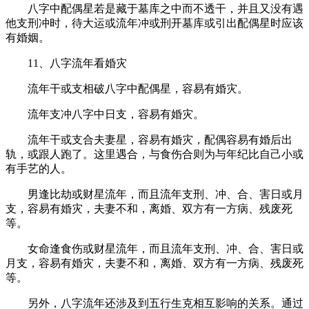
八字中配偶星若是藏于墓库之中而不透干，并且又没有遇
他支刑冲时，待大运或流年冲或刑开墓库或引出配偶星时应该
有婚姻。
11、八字流年看婚灾
流年干或支相破八字中配偶星，容易有婚灾。
流年支冲八字中日支，容易有婚灾。
流年干或支合夫妻星，容易有婚灾，配偶容易有婚后出
轨，或跟人跑了。这里遇合，与食伤合则为与年纪比自己小或
有手艺的人。
男逢比劫或财星流年，而且流年支刑、冲、合、害日或月
支，容易有婚灾，夫妻不和，离婚、双方有一方病、残废死
等。
女命逢食伤或财星流年，而且流年支刑、冲、合、害日或
月支，容易有婚灾，夫妻不和，离婚、双方有一方病、残废死
等。
另外，八字流年还涉及到五行生克相互影响的关系。通过