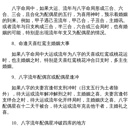
八字命局中，如果大运、流年与八字命局形成三合、六
合、三会，且合化为配偶星的五行，为喜用神时，预示着婚姻
的到来。例如，甲子遇己丑流年，甲己合，子丑合，主婚讯。
或者流年与日支构成三合，半三合，六合或三会局时，也有婚
姻的可能，特别是出现流年年支又为配偶星的情况。
8、命逢天喜红鸾主婚姻大事
如果八字命局中大运或流年为八字的天喜或红鸾或桃花运
时，也主婚姻之时。特别是天喜红鸾桃花冲合日支时，多主生
婚姻。
9、八字流年配偶宫或配偶星逢冲
如果八字的夫妻宫逢邻支刑冲时（日支五行为土者除
外），待大运或流年解冲解刑之时，主婚姻之喜。夫妻宫逢邻
支绊合之时，待大运或流年化开绊局时，主婚姻庆之喜。八字
配偶星在十二天干被合，待大运或流年克去他干者，主婚礼之
喜。
10、八字流年配偶星冲破四库的地方