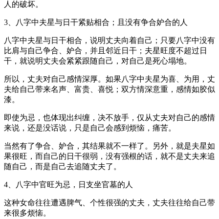
人的破坏。
3、八字中夫星与日干紧贴相合；且没有争合妒合的人
八字中夫星与日干相合，说明丈夫向着自己；只要八字中没有
比肩与自己争合、妒合，并且邻近日干；夫星旺度不超过日
干，就说明丈夫会紧紧跟随自己，对自己是死心塌地。
所以，丈夫对自己感情深厚。如果八字中夫星为喜、为用，丈
夫给自己带来名声、富贵、喜悦；双方情深意重，感情如胶似
漆。
即使为忌，也体现出纠缠，决不放手，仅从丈夫对自己的感情
来说，还是没话说，只是自己会感到烦恼，痛苦。
当然有了争合、妒合，其结果就不一样了。另外，就是夫星如
果很旺，而自己的日干很弱，没有强根的话，就不是丈夫来追
随自己，而是自己去追随丈夫了。
4、八字中官旺为忌，日支坐官墓的人
这种女命往往遭遇脾气、个性很强的丈夫，丈夫往往给自己带
来很多烦恼。