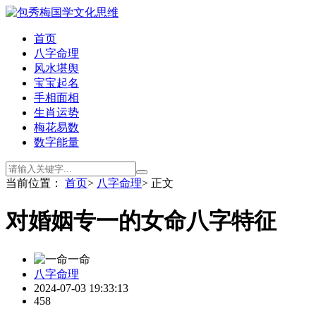
首页
八字命理
风水堪舆
宝宝起名
手相面相
生肖运势
梅花易数
数字能量
当前位置：
首页
>
八字命理
> 正文
对婚姻专一的女命八字特征
一命
八字命理
2024-07-03 19:33:13
458