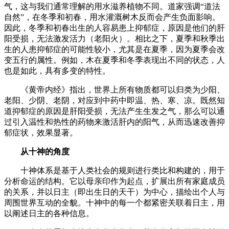
气，这与我们通常理解的用水滋养植物不同。道家强调“道法
自然”，在冬季和初春，用水灌溉树木反而会产生负面影响。
因此，冬季和初春出生的人容易患上抑郁症，原因是他们的肝
阳受损，无法激发活力（老阳火）。相比之下，夏季和秋季出
生的人患抑郁症的可能性较小，尤其是在夏季，因为夏季会改
变五行的属性。例如，木在夏季和冬季表现出不同的状态，人
也是如此，具有多变的特性。
《黄帝内经》指出，世界上所有物质都可以归类为少阳、
老阳、少阴、老阴，对应到中药中即温、热、寒、凉。既然知
道抑郁症的原因是肝阳受损，无法产生生发之气，那么可以通
过引入温性和热性的药物来激活肝内的阳气，从而迅速改善抑
郁症状，效果显著。
从十神的角度
十神体系是基于人类社会的规则进行类比和构建的，用于
分析命运的结构。它以母亲印作为起点，扩展出所有家庭成员
的关系，并以日主（即出生日的天干）为中心，描绘出个人与
周围世界互动的全貌。十神中的每一个都紧密关联着日主，用
以阐述日主的各种信息。