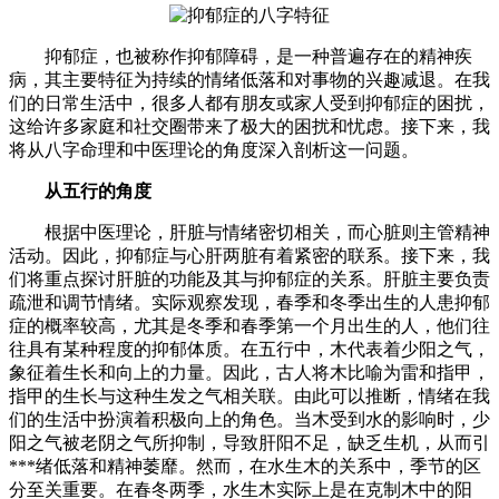
抑郁症，也被称作抑郁障碍，是一种普遍存在的精神疾
病，其主要特征为持续的情绪低落和对事物的兴趣减退。在我
们的日常生活中，很多人都有朋友或家人受到抑郁症的困扰，
这给许多家庭和社交圈带来了极大的困扰和忧虑。接下来，我
将从八字命理和中医理论的角度深入剖析这一问题。
从五行的角度
根据中医理论，肝脏与情绪密切相关，而心脏则主管精神
活动。因此，抑郁症与心肝两脏有着紧密的联系。接下来，我
们将重点探讨肝脏的功能及其与抑郁症的关系。肝脏主要负责
疏泄和调节情绪。实际观察发现，春季和冬季出生的人患抑郁
症的概率较高，尤其是冬季和春季第一个月出生的人，他们往
往具有某种程度的抑郁体质。在五行中，木代表着少阳之气，
象征着生长和向上的力量。因此，古人将木比喻为雷和指甲，
指甲的生长与这种生发之气相关联。由此可以推断，情绪在我
们的生活中扮演着积极向上的角色。当木受到水的影响时，少
阳之气被老阴之气所抑制，导致肝阳不足，缺乏生机，从而引
***绪低落和精神萎靡。然而，在水生木的关系中，季节的区
分至关重要。在春冬两季，水生木实际上是在克制木中的阳