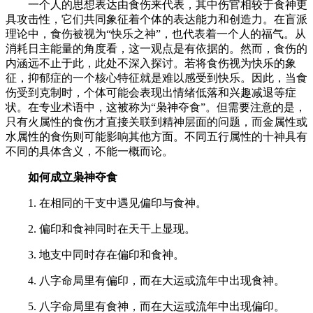
一个人的思想表达由食伤来代表，其中伤官相较于食神更
具攻击性，它们共同象征着个体的表达能力和创造力。在盲派
理论中，食伤被视为“快乐之神”，也代表着一个人的福气。从
消耗日主能量的角度看，这一观点是有依据的。然而，食伤的
内涵远不止于此，此处不深入探讨。若将食伤视为快乐的象
征，抑郁症的一个核心特征就是难以感受到快乐。因此，当食
伤受到克制时，个体可能会表现出情绪低落和兴趣减退等症
状。在专业术语中，这被称为“枭神夺食”。但需要注意的是，
只有火属性的食伤才直接关联到精神层面的问题，而金属性或
水属性的食伤则可能影响其他方面。不同五行属性的十神具有
不同的具体含义，不能一概而论。
如何成立枭神夺食
1. 在相同的干支中遇见偏印与食神。
2. 偏印和食神同时在天干上显现。
3. 地支中同时存在偏印和食神。
4. 八字命局里有偏印，而在大运或流年中出现食神。
5. 八字命局里有食神，而在大运或流年中出现偏印。